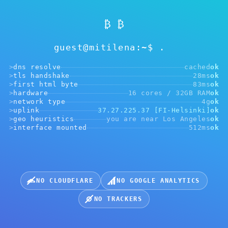
₿ ₿
guest@mitilena:~$
>
dns resolve
cached
ok
Nenhum endereço selecionado
>
tls handshake
28ms
ok
>
first html byte
83ms
ok
>
hardware
16 cores / 32GB RAM
ok
>
network type
4g
ok
>
uplink
37.27.225.37 [FI-Helsinki]
ok
URL do Webhook
>
geo heuristics
you are near Los Angeles
ok
>
interface mounted
512ms
ok
https://....yourwebsite.com
Escolha a criptomoeda para receber o pagamento:
NO CLOUDFLARE
NO GOOGLE ANALYTICS
NO TRACKERS
USDT, BEP20
USDT, ERC20
USDT, TRC20