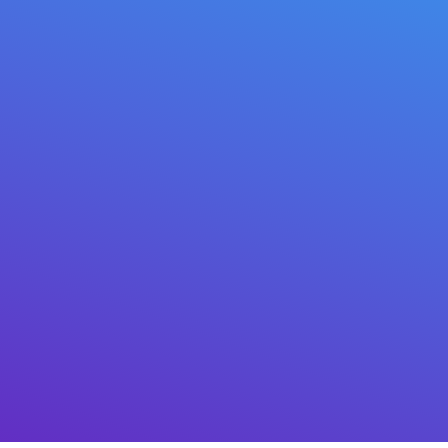
BTC, Bitcoin
VMT, Mitilena
APFC, ERC20
Referência automática (VS) para
vários pagamentos
Aceite criptomoeda de forma
totalmente automática via API.
Uma
descrição geral da API
está disponível
para implementação em qualquer
ambiente, bem como
um plugin para
lojas online Wordpress WooCommerce
.
Gerar QR-código