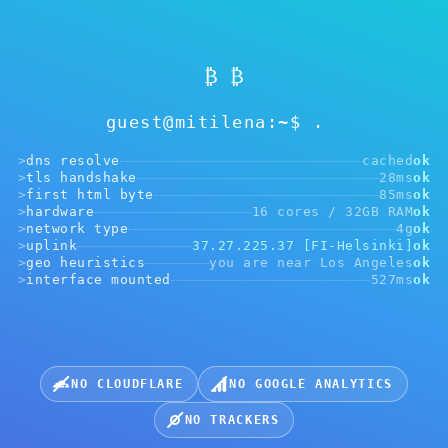
Nenhum endereço selecionado
₿ ₿
Escolha a criptomoeda para receber o pagamento:
guest@mitilena:~$
>
dns resolve
cached
ok
>
tls handshake
28ms
ok
>
first html byte
85ms
ok
>
hardware
16 cores / 32GB RAM
ok
USDT, BEP20
USDT, ERC20
USDT, TRC20
>
network type
4g
ok
>
uplink
37.27.225.37 [FI-Helsinki]
ok
>
geo heuristics
you are near Los Angeles
ok
>
interface mounted
527ms
ok
BTC, Bitcoin
VMT, Mitilena
TRX, Tron
+
NO CLOUDFLARE
NO GOOGLE ANALYTICS
Escolher entre mais tokens
NO TRACKERS