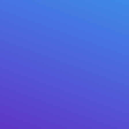
Gerar QR-código
Você sempre receberá o pagamento em criptomoeda,
mesmo se tiver emitido a fatura em moeda fiduciária.
Aqui você pode criar uma fatura de pagamento, obter
um QR-código e mostrá-lo ao pagador. Ou envie ao
amigo um link para pagar esta fatura. Neste momento
você pode emitir faturas em criptomoeda. Seu
comprador pode pagar a fatura em dólares americanos
na blockchain Tron ou com o saldo interno no Mitilena
Pay.